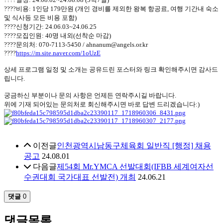
????비용: 1인당 179만원 (개인 경비를 제외한 왕복 항공료, 여행 기간내 숙소
및 식사등 모든 비용 포함)
????신청기간: 24.06.03~24.06.25
????모집인원: 40명 내외(선착순 마감)
????문의처: 070-7113-5450 / ahnanum@angels.or.kr
????
https://m.site.naver.com/1oUzE
상세 프로그램 일정 및 소개는 공유드린 포스터와 링크 확인해주시면 감사드
립니다.
궁금하신 부분이나 문의 사항은 언제든 연락주시길 바랍니다.
위에 기재 되어있는 문의처로 회신해주시면 바로 답변 드리겠습니다:)
이전글
인천광역시남동구체육회 일반직 [행정] 채용
공고
24.08.01
다음글
제54회 Mr.YMCA 선발대회(IFBB 세계여자선
수권대회 국가대표 선발전) 개최
24.06.21
댓글
0
댓글목록