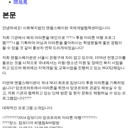
목록
본문
안녕하세요! 사회복지법인 엔젤스헤이븐 국제개발협력센터입니다.
저희 기관에서 해외 마라톤을 메인으로 ????‍♂️‍후원 마라톤 여행 프로그
램????‍♀️‍을 기획하여 러닝과 마라톤을 좋아하시는 학생분들께 좋은 경험이
될 수 있을 것 같아 홍보차 연락 드리게되었습니다!
저희 엔젤스헤이븐은 서울시 은평구에 자리 잡고 있으며, 1959년 전쟁고아를
돌보는 것을 시작으로 국내에서는 아동•청소년 지원 및 장애인 복지 사업을
하고 있으며 해외에선 지역개발 및 교육사업을 진행하고 있는 NGO단체입니
다.
이번에 엔젤스헤이븐이 국내 NGO 최초로 캄보디아 후원 마라톤을 기획하였
습니다! 앙코르와트에서 마라톤을 뛰면서 앙코르와트 관광도 해보실 수 있
고, 저희 기관과 협력하고 있는 단체 방문 및 현지 문화도 체험하실 수 있는 프
로그램입니다????
대략적인 프로그램 소개입니다.
<????????2024 캄보디아 앙코르와트 마라톤 여행????????>
????장소: 캄보디아 씨엠립&바탐방
????일정: 24.08.02~24.08.08 (5박7일)