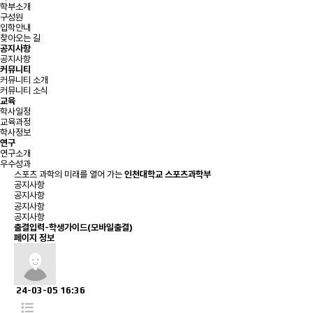
학부소개
구성원
입학안내
찾아오는 길
공지사항
공지사항
커뮤니티
커뮤니티 소개
커뮤니티 소식
교육
학사일정
교육과정
학사정보
연구
연구소개
우수성과
스포츠 과학의 미래를 열어 가는
인천대학교 스포츠과학부
공지사항
공지사항
공지사항
공지사항
출결입력-학생가이드(모바일출결)
페이지 정보
24-03-05 16:36